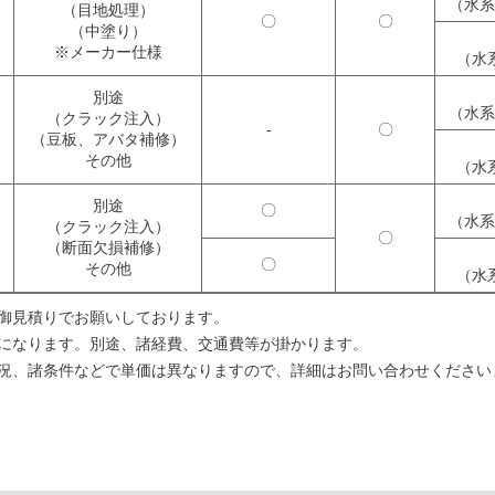
（水系
（目地処理）
〇
〇
（中塗り）
※メーカー仕様
（水
別途
（水系
（クラック注入）
-
〇
（豆板、アバタ補修）
その他
（水
別途
〇
（水系
（クラック注入）
〇
（断面欠損補修）
〇
その他
（水
御見積りでお願いしております。
になります。別途、諸経費、交通費等が掛かります。
況、諸条件などで単価は異なりますので、詳細はお問い合わせください