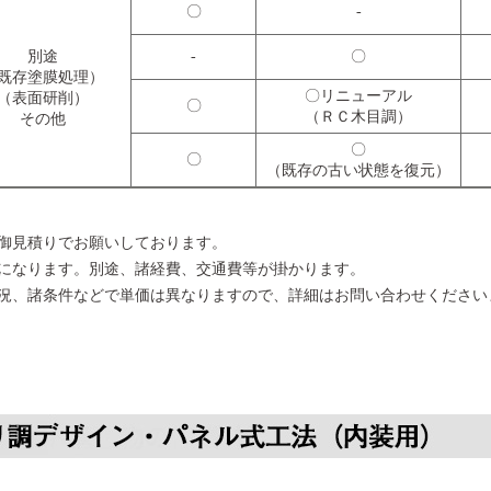
〇
-
別途
-
〇
既存塗膜処理）
〇リニューアル
（表面研削）
〇
（ＲＣ木目調）
その他
〇
〇
（既存の古い状態を復元）
御見積りでお願いしております。
になります。別途、諸経費、交通費等が掛かります。
況、諸条件などで単価は異なりますので、詳細はお問い合わせください