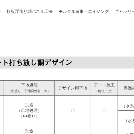
調
杉板浮造り調パネル工法
モルタル造形・エイジング
ギャラリ
施工価格
下地処理
アート施工
デザイン用下地
保護
（中塗り、下地調整材 等）
（色仕上げ）
別途
（水系
（目地処理）
〇
〇
（中塗り）
（水
別途