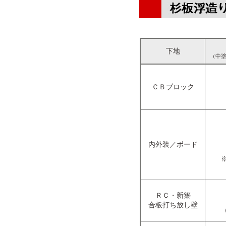
下地
（中
ＣＢブロック
内外装／ボード
ＲＣ・新築
合板打ち放し壁