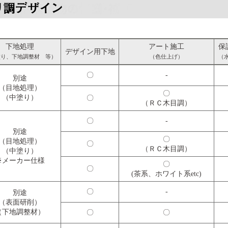
下地処理
アート施工
保
デザイン用下地
塗り、下地調整材 等）
（色仕上げ）
（
〇
-
別途
（目地処理）
〇
（中塗り）
〇
（ＲＣ木目調）
〇
-
別途
〇
（目地処理）
〇
（ＲＣ木目調）
（中塗り）
※メーカー仕様
〇
〇
(茶系、ホワイト系etc)
〇
-
別途
（表面研削）
（下地調整材）
〇
〇