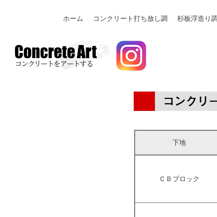
ホーム
コンクリート打ち放し調
杉板浮造り
下地
ＣＢブロック