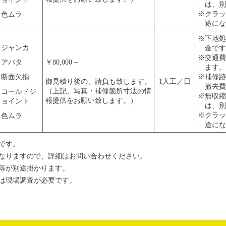
は、別
※クラッ
色ムラ
途にな
※下地処
ジャンカ
金です
※交通費
アバタ
￥80,000～
ます。
断面欠損
※補修跡
御見積り後の、請負も致します。
1人工／日
撤去費
（上記、写真・補修箇所寸法の情
コールドジ
※無収縮
報提供をお願い致します。）
ョイント
は、別
※クラッ
色ムラ
途にな
です。
なりますので、詳細はお問い合わせください。
等が別途掛かります。
は現場調査が必要です。