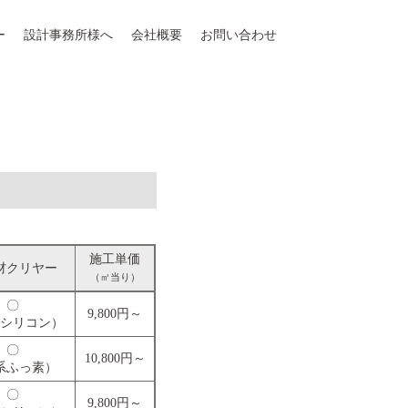
ー
設計事務所様へ
会社概要
お問い合わせ
施工単価
材クリヤー
（㎡当り）
〇
9,800円～
シリコン）
〇
10,800円～
系ふっ素）
〇
9,800円～