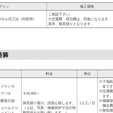
ザイン
施工価格
ご相談下さい。
パネル式工法（内装用）
※交通費・宿泊費は、別途になります。
基本、御見積りとなります。
料金
単位
※下地処
ジャンカ
金です
※交通費
アバタ
￥60,000～
ます。
断面欠損
※補修跡
御見積り後の、請負も致します。
1人工／日
撤去費
（上記、写真・補修箇所寸法の情
コールドジ
※無収縮
報提供をお願い致します。）
ョイント